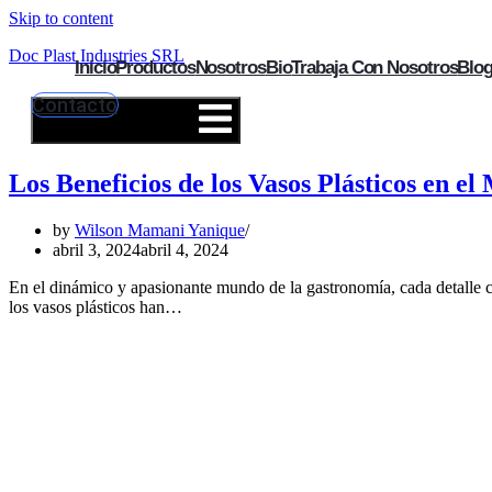
Skip to content
Doc Plast Industries SRL
Inicio
Productos
Nosotros
Bio
Trabaja Con Nosotros
Blo
Contacto
Hamburger Toggle Menu
Los Beneficios de los Vasos Plásticos en e
by
Wilson Mamani Yanique
abril 3, 2024
abril 4, 2024
En el dinámico y apasionante mundo de la gastronomía, cada detalle cuen
los vasos plásticos han…