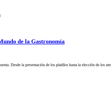
g
l Mundo de la Gastronomía
ta. Desde la presentación de los platillos hasta la elección de los utens
© 2025 Doc Plast Industries SRL . Todos los derechos reservados.