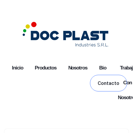
Skip
to
content
Inicio
Productos
Nosotros
Bio
Trabaj
Con
Contacto
Nosotr