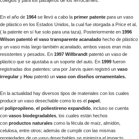
colegios y para los pasajeros de los ferrocarriles.
En el año de
1964
se llevó a cabo la
primer patente
para un vaso
de plástico en los Estados Unidos, la cual fue otorgada a Price et al,
( la patente en sí fue solo para una taza). Posteriormente en
1996
Wilson patentó el vaso transparente acanalado
hecho de plástico
y un vaso más largo también acanalado, ambos vasos eran más
resistentes y pesados. En
1997 Willbrandt
patentó un vaso de
plástico que se ajustaba a un soporte del auto. En
1999
fueron
registradas dos patentes: una por Jarvis quien registró un
vaso
irregular
y
Hou
patentó un
vaso con diseños ornamentales.
En la actualidad hay diversos tipos de materiales con los cuales
producir un vaso desechable como lo es el
papel
,
el
polipropileno
,
el poliestireno expandido
, incluso se cuenta
con
vasos biodegradables
, los cuales están hechos
con
productos naturales
como la fécula de maíz, almidón,
celulosa, entre otros; además de cumplir con las mismas
propiedades de un vaso desechables se minimiza el impacto